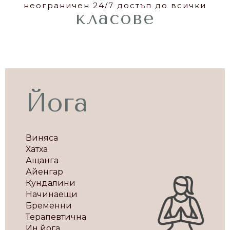
неограничен 24/7 достъп до всички
класове
Йога
Виняса
Хатха
Ащанга
Айенгар
Кундалини
Начинаещи
Бременни
Терапевтична
Ин йога