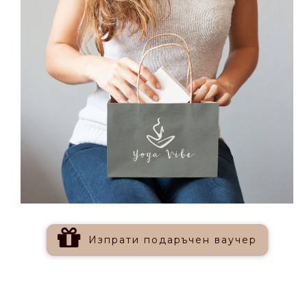
Изпрати
подаръчен
ваучер