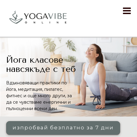
Йога класове
навсякъде с теб
Вдъхновяващи практики по
йога, медитация, пилатес,
фитнес и още много други, за
да се чувстваме енергични и
пълноценни всеки ден.
изпробвай безплатно за 7 дни