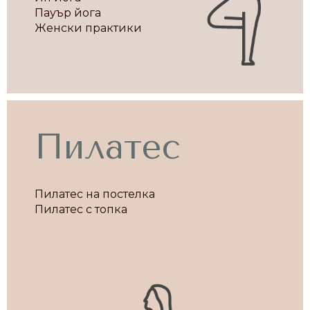
Пауър йога
Женски практики
Пилатес
Пилатес на постелка
Пилатес с топка