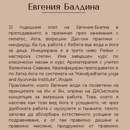
Евгения Балдина
12 годишния опит на Евгения-Екатма в
преподаването е преминал през занимания с
пилатес, йога, вътрешни Дао-ски практики -
нинджуцу, ба гуа, работа с бебета във вода и йога
за деца. Инициирана е в трето ниво Рейки –
мастерска степен. Има завършен курс по
класически масаж и курс Ароматерапия с учител
Валентина Славова. Квалифициран преподавател е
по Хатха йога по системата на "Kaivalyadhama yoga
and Ayurveda Institute", Индия.
Практиките, които Евгения води са посветени на
принципите на Ин и Ян, опряни на ДАОистката
концепция за вътрешна работа. Това, което я
насочва към този вид йога е усещането, че чрез
дълбоката работа с мускулите и тъканите, тялото
започва да абсорбира естественото усещане за
подравняване, а от там правилно дишане и
правилно мислене, придружено от правилно