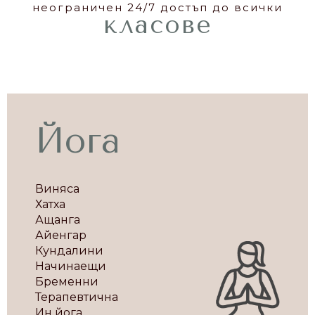
неограничен 24/7 достъп до всички
класове
Йога
Виняса
Хатха
Ащанга
Айенгар
Кундалини
Начинаещи
Бременни
Терапевтична
Ин йога