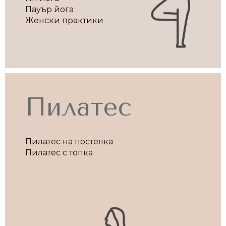
Пауър йога
Женски практики
Пилатес
Пилатес на постелка
Пилатес с топка