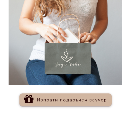
Изпрати
подаръчен
ваучер