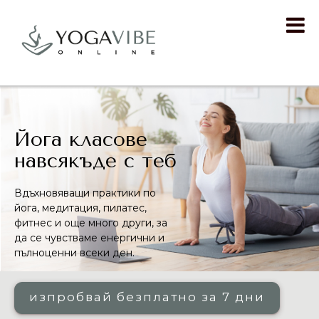
Йога класове
навсякъде с теб
Вдъхновяващи практики по
йога, медитация, пилатес,
фитнес и още много други, за
да се чувстваме енергични и
пълноценни всеки ден.
изпробвай безплатно за 7 дни